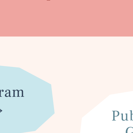
gram
→
Pub
G