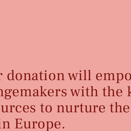
r donation will emp
ngemakers with the
urces to nurture the
 in Europe.