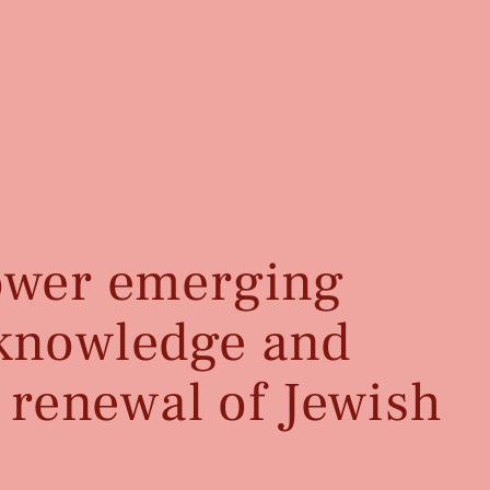
ower emerging
 knowledge and
 renewal of Jewish