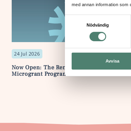
med annan information som du 
Samtyckesval
Nödvändig
13 Jul 20
24 Jul 2026
Call for
Avvisa
The Ren
Now Open: The Renaissance
Program
Microgrant Program