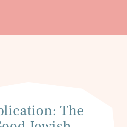
lication: The
ood Jewish