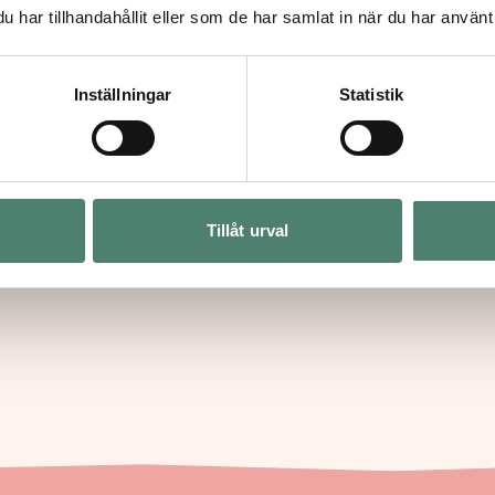
har tillhandahållit eller som de har samlat in när du har använt 
Inställningar
Statistik
26
2 Jul 2026
 Research Proposals:
Podcast: Paideia – Le
Tillåt urval
aissance Research
Across Borders