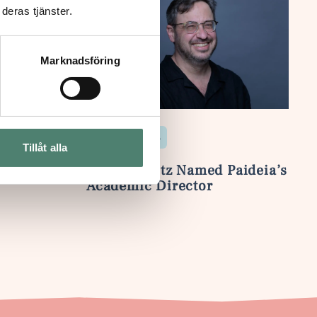
deras tjänster.
Marknadsföring
27 Apr 2026
arning
Tillåt alla
Yair Lipshitz Named Paideia’s
Academic Director