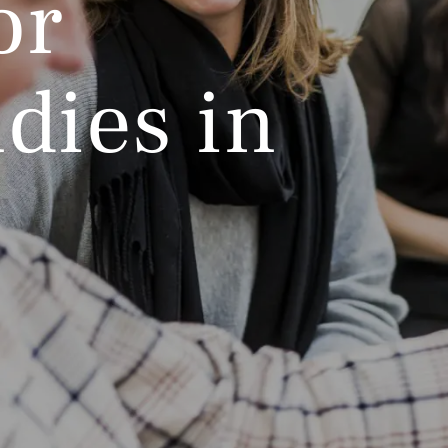
or
dies in