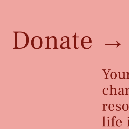
Donate
→
You
cha
reso
life