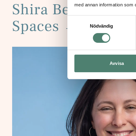
Shira Berkovits – 
med annan information som du 
Samtyckesval
Spaces
→
Nödvändig
Avvisa