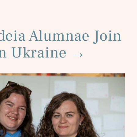
deia Alumnae Join
 in Ukraine
→