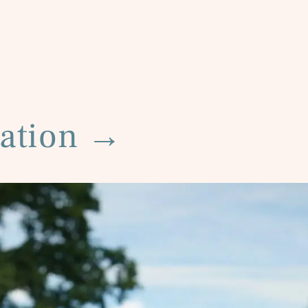
ation
→