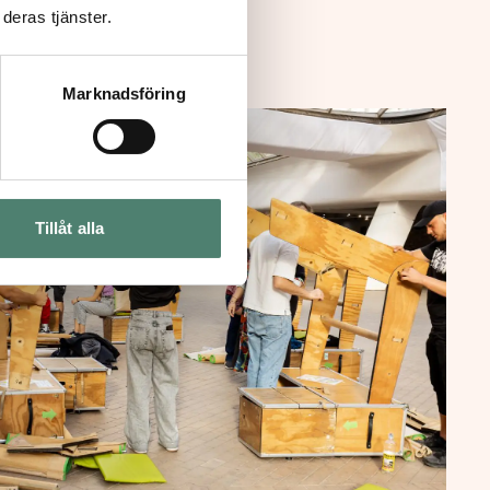
 Project
→
deras tjänster.
Marknadsföring
Tillåt alla