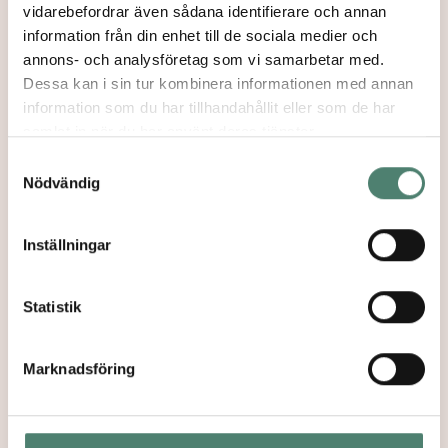
vidarebefordrar även sådana identifierare och annan
information från din enhet till de sociala medier och
annons- och analysföretag som vi samarbetar med.
Dessa kan i sin tur kombinera informationen med annan
Agnieszka Baraszko
information som du har tillhandahållit eller som de har
Program Manager OYP and Director of Project-
samlat in när du har använt deras tjänster.
Incubator
Samtyckesval
Nödvändig
MORE
→
Inställningar
Łukasz Górniok
Statistik
Director of Programs and Head of the OYP
info@paideia-eu.org
Marknadsföring
MORE
→