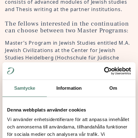
consists of advanced modules of Jewish studies
and Thesis writing at the partner institutions.
The fellows interested in the continuation
can choose between two Master Programs:
Master’s Program in Jewish Studies entitled M.A.
Jewish Civilizations at the Center for Jewish
Studies Heidelberg (Hochschule für Jüdische
Studien Heidelberg)
Master’s Program in Religious Studies and
Theology with specialization in History of
Samtycke
Information
Om
Religions at Lund University (Centrum för Teologi
och Religionsvetenskap Lund)
Denna webbplats använder cookies
The fellows apply for the joint Master Programs
Vi använder enhetsidentifierare för att anpassa innehållet
only after being accepted to the One-Year Jewish
och annonserna till användarna, tillhandahålla funktioner
Studies Program.
för sociala medier och analysera vår trafik. Vi