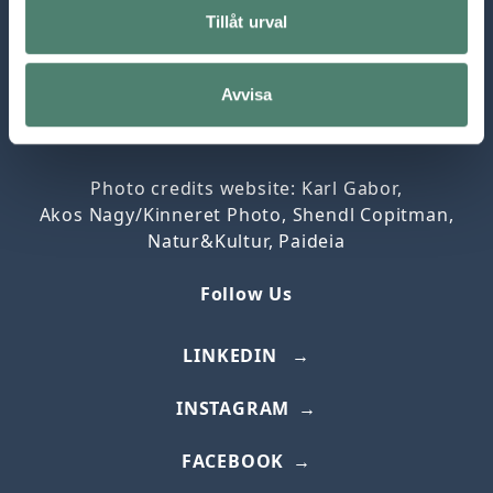
Email:
info@paideia-eu.org
Tillåt urval
PAIDEIA DATA POLICY
Avvisa
PAIDEIA FOLKHÖGSKOLA
Photo credits website: Karl Gabor,
Akos
Nagy/
Kinneret
Photo, Shendl Copitman,
Natur&Kultur, Paideia
Follow Us
LINKEDIN
INSTAGRAM
FACEBOOK